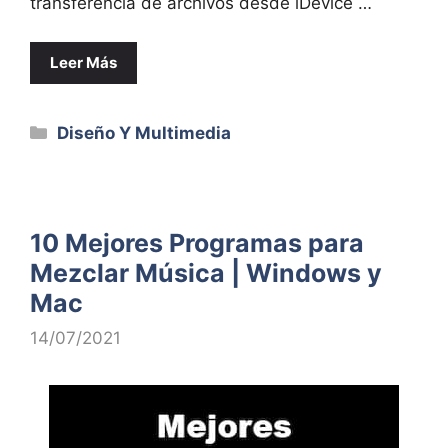
transferencia de archivos desde iDevice …
Leer Más
Categorías
Diseño Y Multimedia
10 Mejores Programas para
Mezclar Música | Windows y
Mac
14/07/2021