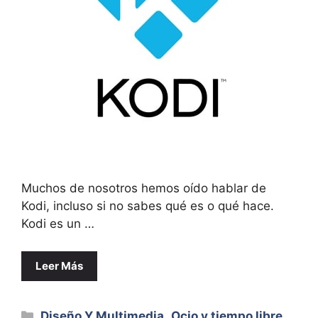
Muchos de nosotros hemos oído hablar de
Kodi, incluso si no sabes qué es o qué hace.
Kodi es un …
Leer Más
Categorías
Diseño Y Multimedia
,
Ocio y tiempo libre