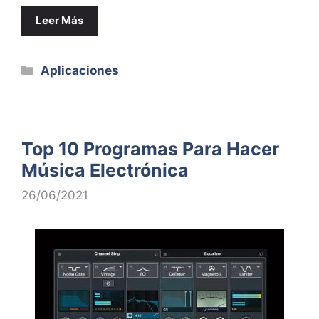
Leer Más
Categorías
Aplicaciones
Top 10 Programas Para Hacer
Música Electrónica
26/06/2021