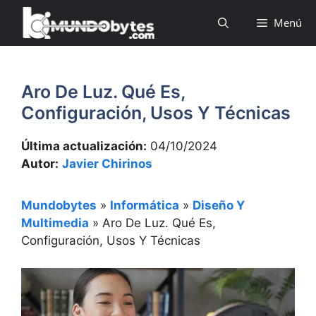
Saltar
Menú
al
contenido
Aro De Luz. Qué Es,
Configuración, Usos Y Técnicas
Última actualización:
04/10/2024
Autor:
Javier Chirinos
Mundobytes
»
Informática
»
Diseño Y
Multimedia
»
Aro De Luz. Qué Es,
Configuración, Usos Y Técnicas