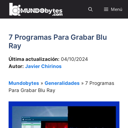
Saltar
Menú
al
contenido
7 Programas Para Grabar Blu
Ray
Última actualización:
04/10/2024
Autor:
Javier Chirinos
Mundobytes
»
Generalidades
»
7 Programas
Para Grabar Blu Ray