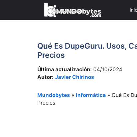
Saltar
Ini
al
contenido
Qué Es DupeGuru. Usos, Car
Precios
Última actualización:
04/10/2024
Autor:
Javier Chirinos
Mundobytes
»
Informática
»
Qué Es Du
Precios