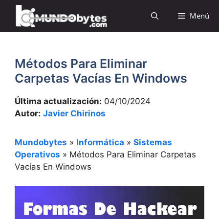
Saltar
Menú
al
contenido
Métodos Para Eliminar
Carpetas Vacías En Windows
Última actualización:
04/10/2024
Autor:
Javier Chirinos
Mundobytes
»
Informática
»
Sistemas
Operativos
»
Métodos Para Eliminar Carpetas
Vacías En Windows