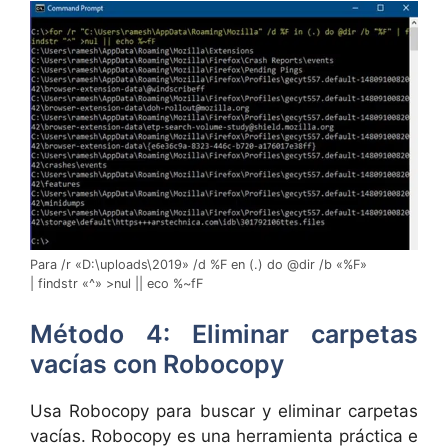
Para /r «D:\uploads\2019» /d %F en (.) do @dir /b «%F»
| findstr «^» >nul || eco %~fF
Método 4: Eliminar carpetas
vacías con Robocopy
Usa Robocopy para buscar y eliminar carpetas
vacías. Robocopy es una herramienta práctica e