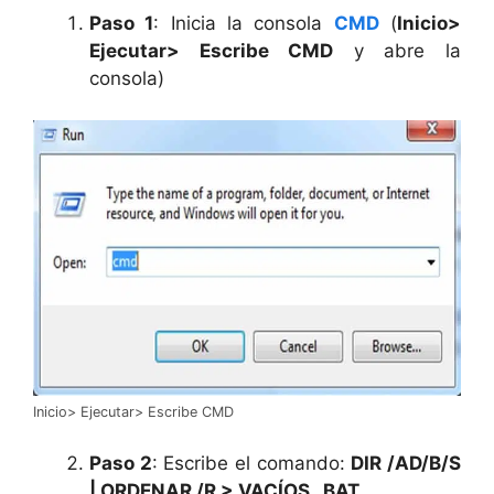
Paso 1
: Inicia la consola
CMD
(
Inicio>
Ejecutar> Escribe CMD
y abre la
consola)
Inicio> Ejecutar> Escribe CMD
Paso 2
: Escribe el comando:
DIR /AD/B/S
| ORDENAR /R > VACÍOS . BAT