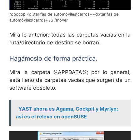
robocop «d:\tarifas de automóviles\carros» «d:\tarifas de
automóviles\carros» /S /mover
Mira lo anterior: todas las carpetas vacías en la
ruta/directorio de destino se borran.
Hagámoslo de forma práctica.
Mira la carpeta %APPDATA%; por lo general,
está lleno de carpetas vacías que surgen de un
software obsoleto.
YAST ahora es Agama, Cockpit y Myrlyn:
así es el relevo en openSUSE