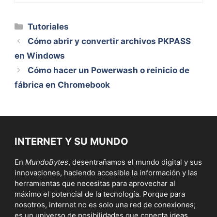
Categorías
Tutoriales
Cómo abrir y convertir archivos PKPASS
en Windows
Cómo hacer un Powerwash o reinicio de
fábrica en Chromebook
INTERNET Y SU MUNDO
En
MundoBytes
, desentrañamos el mundo digital y sus
innovaciones, haciendo accesible la información y las
herramientas que necesitas para aprovechar al
máximo el potencial de la tecnología. Porque para
nosotros, internet no es solo una red de conexiones;
es un universo de posibilidades que conecta ideas,