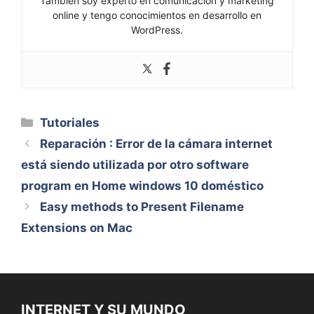
También soy experto en comunicación y marketing
online y tengo conocimientos en desarrollo en
WordPress.
Categorías
Tutoriales
Reparación : Error de la cámara internet
está siendo utilizada por otro software
program en Home windows 10 doméstico
Easy methods to Present Filename
Extensions on Mac
INTERNET Y SU MUNDO