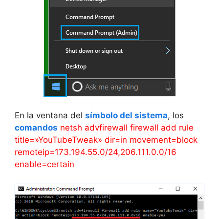
En la ventana del
símbolo del sistema
, los
comandos
netsh advfirewall firewall add rule
title=»YouTubeTweak» dir=in movement=block
remoteip=173.194.55.0/24,206.111.0.0/16
enable=certain