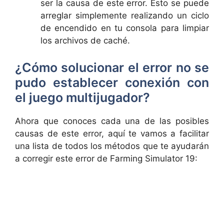
ser la causa de este error. Esto se puede
arreglar simplemente realizando un ciclo
de encendido en tu consola para limpiar
los archivos de caché.
¿Cómo solucionar el error no se
pudo establecer conexión con
el juego multijugador?
Ahora que conoces cada una de las posibles
causas de este error, aquí te vamos a facilitar
una lista de todos los métodos que te ayudarán
a corregir este error de Farming Simulator 19: