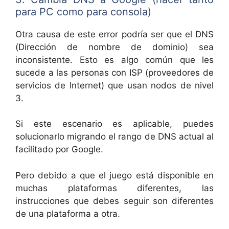
para PC como para consola)
Otra causa de este error podría ser que el DNS
(Dirección de nombre de dominio) sea
inconsistente. Esto es algo común que les
sucede a las personas con ISP (proveedores de
servicios de Internet) que usan nodos de nivel
3.
Si este escenario es aplicable, puedes
solucionarlo migrando el rango de DNS actual al
facilitado por Google.
Pero debido a que el juego está disponible en
muchas plataformas diferentes, las
instrucciones que debes seguir son diferentes
de una plataforma a otra.