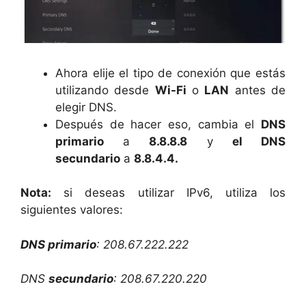
Ahora elije el tipo de conexión que estás
utilizando desde
Wi-Fi
o
LAN
antes de
elegir DNS.
Después de hacer eso, cambia el
DNS
primario
a
8.8.8.8
y
el DNS
secundario
a
8.8.4.4.
Nota:
si deseas utilizar IPv6, utiliza los
siguientes valores:
DNS primario
: 208.67.222.222
DNS
secundario
: 208.67.220.220