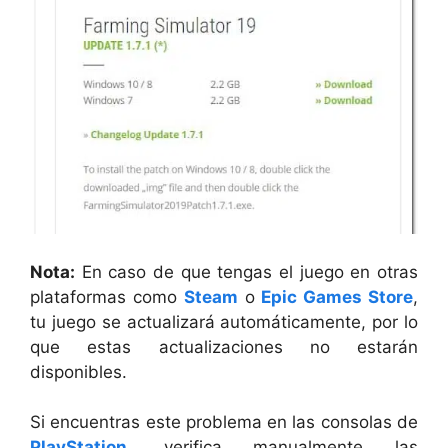
Nota:
En caso de que tengas el juego en otras
plataformas como
Steam
o
Epic Games Store
,
tu juego se actualizará automáticamente, por lo
que estas actualizaciones no estarán
disponibles.
Si encuentras este problema en las consolas de
PlayStation
, verifica manualmente las