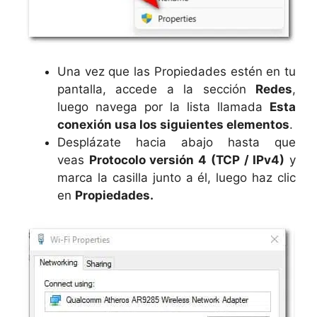
Una vez que las Propiedades estén en tu
pantalla, accede a la sección
Redes
,
luego navega por la lista llamada
Esta
conexión usa los siguientes elementos
.
Desplázate hacia abajo hasta que
veas
Protocolo versión 4 (TCP / IPv4)
y
marca la casilla junto a él, luego haz clic
en
Propiedades.