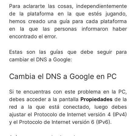
Para aclararte las cosas, independientemente
de la plataforma en la que estés jugando,
hemos creado una guía para cada plataforma
en la que las personas informaron haber
encontrado el error.
Estas son las guías que debe seguir para
cambiar el DNS a Google:
Cambia el DNS a Google en PC
Si te encuentras con este problema en la PC,
debes acceder a la pantalla
Propiedades
de la
red a la que está conectado, luego debes
ajustar el Protocolo de Internet versión 4 (IPv4)
y el Protocolo de Internet versión 6 (IPv6).