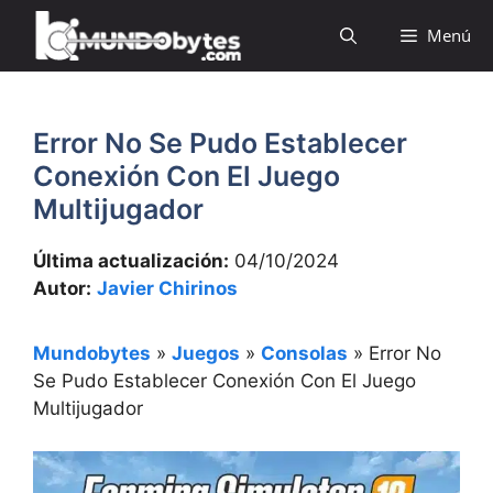
Saltar
Menú
al
contenido
Error No Se Pudo Establecer
Conexión Con El Juego
Multijugador
Última actualización:
04/10/2024
Autor:
Javier Chirinos
Mundobytes
»
Juegos
»
Consolas
»
Error No
Se Pudo Establecer Conexión Con El Juego
Multijugador