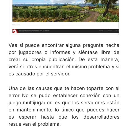
Vea si puede encontrar alguna pregunta hecha
por jugadores o informes y siéntase libre de
crear su propia publicación. De esta manera,
verá si otros encuentran el mismo problema y si
es causado por el servidor.
Una de las causas que te hacen toparte con el
error No se pudo establecer conexión con un
juego multijugador; es que los servidores están
en mantenimiento, lo único que puedes hacer
es esperar hasta que los desarrolladores
resuelvan el problema.