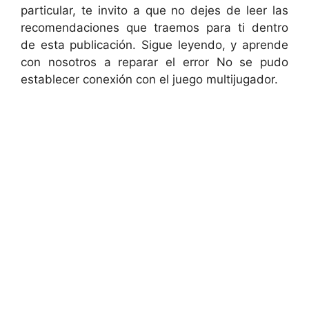
particular, te invito a que no dejes de leer las
recomendaciones que traemos para ti dentro
de esta publicación. Sigue leyendo, y aprende
con nosotros a reparar el error No se pudo
establecer conexión con el juego multijugador.