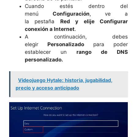
Cuando estés dentro del
menú
Configuración
, ve a
la pestaña
Red y elije Configurar
conexión a Internet
.
A continuación, debes
elegir
Personalizado
para poder
establecer un
rango de DNS
personalizado.
Videojuego Hytale: historia, jugabilidad,
precio y acceso anticipado