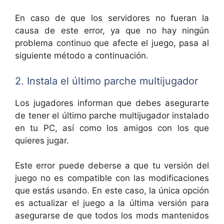
En caso de que los servidores no fueran la
causa de este error, ya que no hay ningún
problema continuo que afecte el juego, pasa al
siguiente método a continuación.
2. Instala el último parche multijugador
Los jugadores informan que debes asegurarte
de tener el último parche multijugador instalado
en tu PC, así como los amigos con los que
quieres jugar.
Este error puede deberse a que tu versión del
juego no es compatible con las modificaciones
que estás usando. En este caso, la única opción
es actualizar el juego a la última versión para
asegurarse de que todos los mods mantenidos