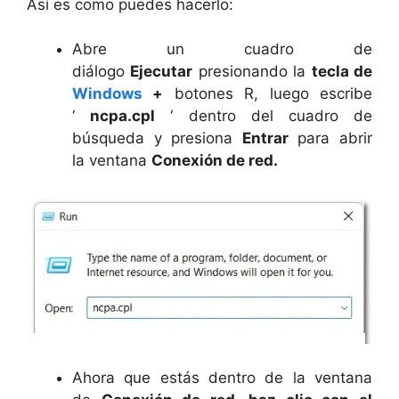
Así es como puedes hacerlo:
Abre un cuadro de
diálogo
Ejecutar
presionando la
tecla de
Windows
+
botones R, luego escribe
‘
ncpa.cpl
‘ dentro del cuadro de
búsqueda y presiona
Entrar
para abrir
la ventana
Conexión de red.
Ahora que estás dentro de la ventana