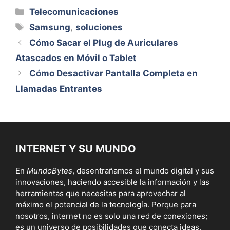
Categorías
Telecomunicaciones
Etiquetas
Samsung
,
soluciones
Cómo Sacar el Plug de Auriculares
Atascados en Móvil o Tablet
Cómo Desactivar Pantalla Completa en
Llamadas Entrantes
INTERNET Y SU MUNDO
En
MundoBytes
, desentrañamos el mundo digital y sus
innovaciones, haciendo accesible la información y las
herramientas que necesitas para aprovechar al
máximo el potencial de la tecnología. Porque para
nosotros, internet no es solo una red de conexiones;
es un universo de posibilidades que conecta ideas,