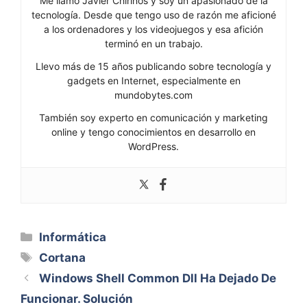
Me llamo Javier Chirinos y soy un apasionado de la
tecnología. Desde que tengo uso de razón me aficioné
a los ordenadores y los videojuegos y esa afición
terminó en un trabajo.
Llevo más de 15 años publicando sobre tecnología y
gadgets en Internet, especialmente en
mundobytes.com
También soy experto en comunicación y marketing
online y tengo conocimientos en desarrollo en
WordPress.
Categorías
Informática
Etiquetas
Cortana
Windows Shell Common Dll Ha Dejado De
Funcionar. Solución