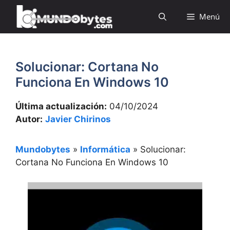
Saltar
Menú
al
contenido
Solucionar: Cortana No
Funciona En Windows 10
Última actualización:
04/10/2024
Autor:
Javier Chirinos
Mundobytes
»
Informática
»
Solucionar:
Cortana No Funciona En Windows 10