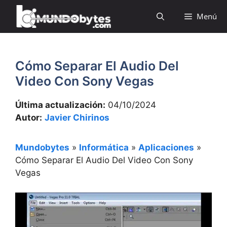
Saltar
Menú
al
contenido
Cómo Separar El Audio Del
Video Con Sony Vegas
Última actualización:
04/10/2024
Autor:
Javier Chirinos
Mundobytes
»
Informática
»
Aplicaciones
»
Cómo Separar El Audio Del Video Con Sony
Vegas