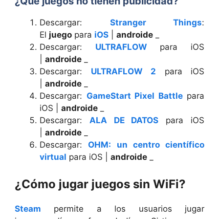
¿Qué juego
s no tienen
publicidad?
Descargar:
Stranger Things
:
El
juego
para
iOS
|
androide
_
Descargar:
ULTRAFLOW
para iOS
|
androide
_
Descargar:
ULTRAFLOW 2
para iOS
|
androide
_
Descargar:
GameStart Pixel Battle
para
iOS |
androide
_
Descargar:
ALA DE DATOS
para iOS
|
androide
_
Descargar:
OHM: un centro científico
virtual
para iOS |
androide
_
¿Cómo jugar juegos sin WiFi?
Steam
permite a los usuarios jugar