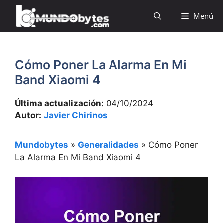
Saltar
Menú
al
contenido
Cómo Poner La Alarma En Mi
Band Xiaomi 4
Última actualización:
04/10/2024
Autor:
Javier Chirinos
Mundobytes
»
Generalidades
»
Cómo Poner
La Alarma En Mi Band Xiaomi 4