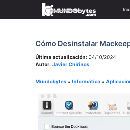
Saltar
Ini
al
contenido
Cómo Desinstalar Mackeep
Última actualización:
04/10/2024
Autor:
Javier Chirinos
Mundobytes
»
Informática
»
Aplicacio