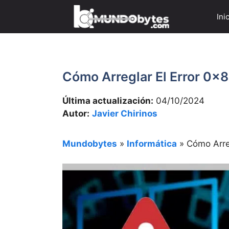
Saltar
Ini
al
contenido
Cómo Arreglar El Error 0
Última actualización:
04/10/2024
Autor:
Javier Chirinos
Mundobytes
»
Informática
»
Cómo Arre