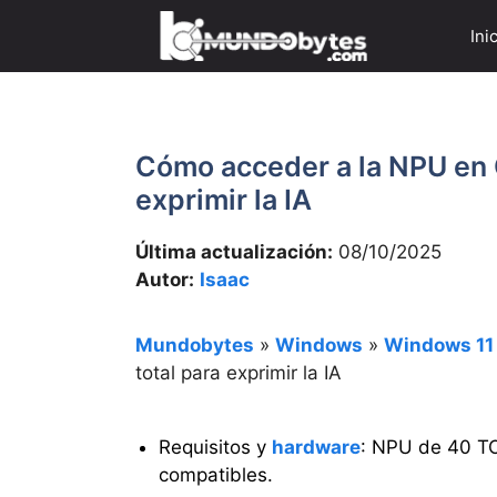
Saltar
Ini
al
contenido
Cómo acceder a la NPU en C
exprimir la IA
Última actualización:
08/10/2025
Autor:
Isaac
Mundobytes
»
Windows
»
Windows 11
total para exprimir la IA
Requisitos y
hardware
: NPU de 40 T
compatibles.