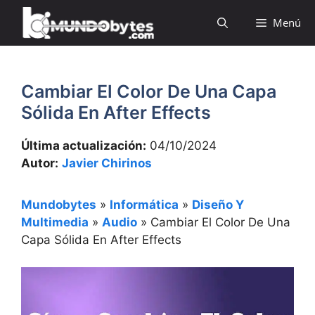
Saltar
Menú
al
contenido
Cambiar El Color De Una Capa
Sólida En After Effects
Última actualización:
04/10/2024
Autor:
Javier Chirinos
Mundobytes
»
Informática
»
Diseño Y
Multimedia
»
Audio
»
Cambiar El Color De Una
Capa Sólida En After Effects