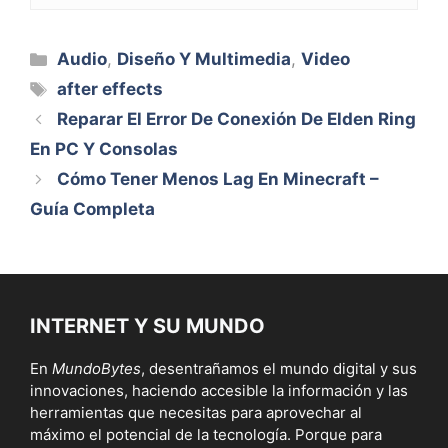
Categorías
Audio
,
Diseño Y Multimedia
,
Video
Etiquetas
after effects
Reparar El Error De Conexión De Elden Ring
En PC Y Consolas
Cómo Tener Menos Lag En Minecraft –
Guía Completa
INTERNET Y SU MUNDO
En
MundoBytes
, desentrañamos el mundo digital y sus
innovaciones, haciendo accesible la información y las
herramientas que necesitas para aprovechar al
máximo el potencial de la tecnología. Porque para