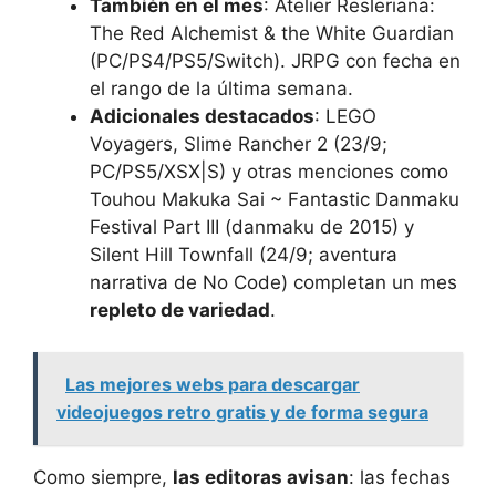
También en el mes
: Atelier Resleriana:
The Red Alchemist & the White Guardian
(PC/PS4/PS5/Switch). JRPG con fecha en
el rango de la última semana.
Adicionales destacados
: LEGO
Voyagers, Slime Rancher 2 (23/9;
PC/PS5/XSX|S) y otras menciones como
Touhou Makuka Sai ~ Fantastic Danmaku
Festival Part III (danmaku de 2015) y
Silent Hill Townfall (24/9; aventura
narrativa de No Code) completan un mes
repleto de variedad
.
Las mejores webs para descargar
videojuegos retro gratis y de forma segura
Como siempre,
las editoras avisan
: las fechas