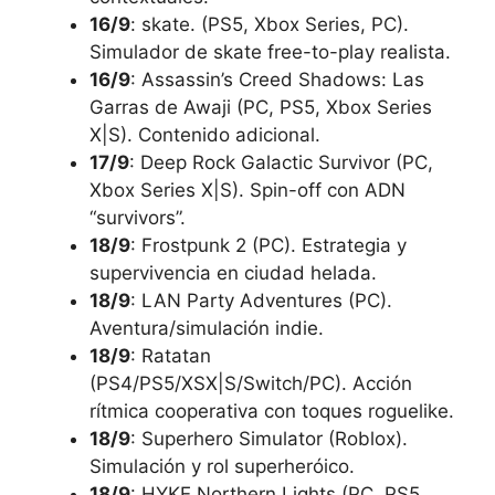
16/9
: skate. (PS5, Xbox Series, PC).
Simulador de skate free-to-play realista.
16/9
: Assassin’s Creed Shadows: Las
Garras de Awaji (PC, PS5, Xbox Series
X|S). Contenido adicional.
17/9
: Deep Rock Galactic Survivor (PC,
Xbox Series X|S). Spin-off con ADN
“survivors”.
18/9
: Frostpunk 2 (PC). Estrategia y
supervivencia en ciudad helada.
18/9
: LAN Party Adventures (PC).
Aventura/simulación indie.
18/9
: Ratatan
(PS4/PS5/XSX|S/Switch/PC). Acción
rítmica cooperativa con toques roguelike.
18/9
: Superhero Simulator (Roblox).
Simulación y rol superheróico.
18/9
: HYKE Northern Lights (PC, PS5,