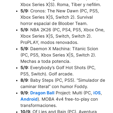
Xbox Series X|S). Roma, Tíber y nefilim.
5/9
: Cronos: The New Dawn (PC, PS5,
Xbox Series X|S, Switch 2). Survival
horror espacial de Bloober Team.
5/9
: NBA 2K26 (PC, PS4, PS5, Xbox One,
Xbox Series X|S, Switch, Switch 2).
ProPLAY, modos renovados.
5/9
: Daemon X Machina: Titanic Scion
(PC, PS5, Xbox Series X|S, Switch 2).
Mechas a toda potencia.
5/9
: Everybody’s Golf Hot Shots (PC,
PS5, Switch). Golf arcade.
8/9
: Baby Steps (PC, PS5). “Simulador de
caminar literal” con humor Foddy.
9/9
:
Dragon Ball
Project: Multi (PC,
iOS
,
Android
). MOBA 4v4 free-to-play con
transformaciones.
10/9
: Of Lies and Rain (PC). Aventura