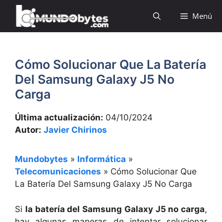
Saltar
Menú
al
contenido
Cómo Solucionar Que La Batería
Del Samsung Galaxy J5 No
Carga
Última actualización:
04/10/2024
Autor:
Javier Chirinos
Mundobytes
»
Informática
»
Telecomunicaciones
»
Cómo Solucionar Que
La Batería Del Samsung Galaxy J5 No Carga
Si
la batería del Samsung Galaxy J5 no carga
,
hay algunas maneras de intentar solucionar