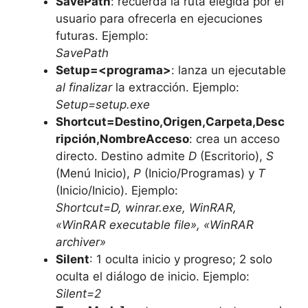
SavePath
: recuerda la ruta elegida por el
usuario para ofrecerla en ejecuciones
futuras. Ejemplo:
SavePath
Setup=<programa>
: lanza un ejecutable
al finalizar
la extracción. Ejemplo:
Setup=setup.exe
Shortcut=Destino,Origen,Carpeta,Desc
ripción,NombreAcceso
: crea un acceso
directo. Destino admite
D
(Escritorio),
S
(Menú Inicio),
P
(Inicio/Programas) y
T
(Inicio/Inicio). Ejemplo:
Shortcut=D, winrar.exe, WinRAR,
«WinRAR executable file», «WinRAR
archiver»
Silent
: 1 oculta inicio y progreso; 2 solo
oculta el diálogo de inicio. Ejemplo:
Silent=2