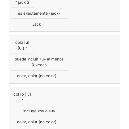
^ jack $
es exactamente «jack»
Jack
colo [u]
{0,} r
puede incluir «u» al menos
0 veces
color, color (no color)
col [o | u]
r
incluye «o» o «u»
color, colur (no color)