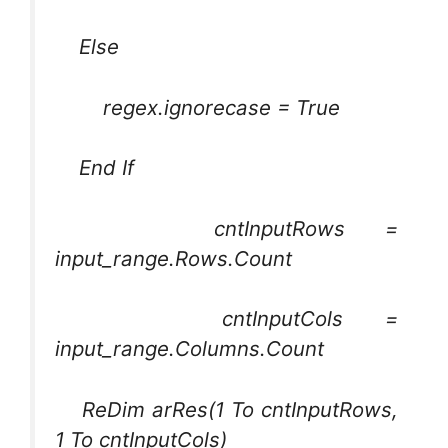
Else
regex.ignorecase = True
End If
cntInputRows =
input_range.Rows.Count
cntInputCols =
input_range.Columns.Count
ReDim arRes(1 To cntInputRows,
1 To cntInputCols)