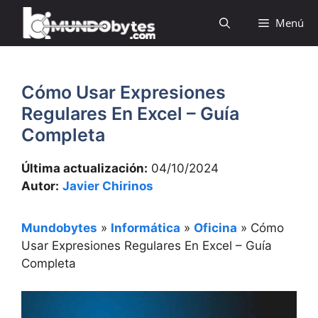
Saltar
Menú
al
contenido
Cómo Usar Expresiones
Regulares En Excel – Guía
Completa
Última actualización:
04/10/2024
Autor:
Javier Chirinos
Mundobytes
»
Informática
»
Oficina
»
Cómo
Usar Expresiones Regulares En Excel – Guía
Completa