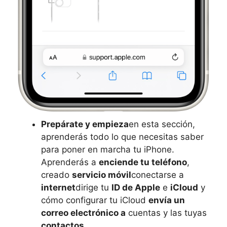
Prepárate y empieza
en esta sección,
aprenderás todo lo que necesitas saber
para poner en marcha tu iPhone.
Aprenderás a
enciende tu teléfono
,
creado
servicio móvil
conectarse a
internet
dirige tu
ID de Apple
e
iCloud
y
cómo configurar tu iCloud
envía un
correo electrónico a
cuentas y las tuyas
contactos
.