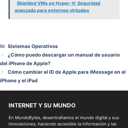
Shielded VMs en Hyper-V: Seguridad
avanzada para entornos virtuales
Categorías
Sistemas Operativos
¿Cómo puedo descargar un manual de usuario
del iPhone de Apple?
Cómo cambiar el ID de Apple para iMessage en el
iPhone y el iPad
INTERNET Y SU MUNDO
En
MundoBytes
, desentrañamos el mundo digital y sus
innovaciones, haciendo accesible la información y las