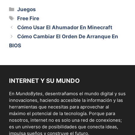
Categorías
Juegos
Etiquetas
Free Fire
Cómo Usar El Ahumador En Minecraft
Cómo Cambiar El Orden De Arranque En
BIOS
INTERNET Y SU MUNDO
En
MundoBytes
, desentrañamos el mundo digital y sus
innovaciones, haciendo accesible la información y las
herramientas que necesitas para aprovechar al
máximo el potencial de la tecnología. Porque para
nosotros, internet no es solo una red de conexiones;
es un universo de posibilidades que conecta ideas,
impulsa sueños y construye el futuro.