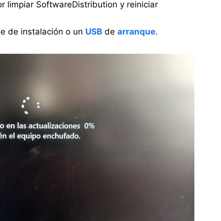
 limpiar SoftwareDistribution y reiniciar
nte de instalación o un
USB
de
arranque
.