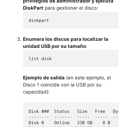
privilegios de administrador y ejecuta
DiskPart
para gestionar el disco:
diskpart
Enumera los discos para localizar la
unidad USB por su tamaño
:
list disk
Ejemplo de salida
(en este ejemplo, el
Disco 1 coincide con la USB por su
capacidad):
Disk ###  Status   Size   Free   Dyn  G
--------  -------  -----  -----  ---  -
Disk 0    Online   238 GB    0 B   *
