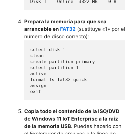
Disk 1    Online  3822 MB    0 B
Prepara la memoria para que sea
arrancable en
FAT32
(sustituye «1» por el
número de disco correcto):
select disk 1

clean

create partition primary

select partition 1

active

format fs=fat32 quick

assign

exit
Copia todo el contenido de la ISO/DVD
de Windows 11 IoT Enterprise a la raíz
de la memoria USB
. Puedes hacerlo con
el Explorador de archivos o la línea de