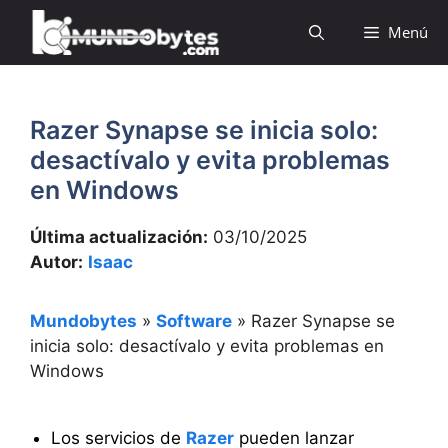
Saltar
Menú
al
contenido
Razer Synapse se inicia solo:
desactívalo y evita problemas
en Windows
Última actualización:
03/10/2025
Autor:
Isaac
Mundobytes
»
Software
»
Razer Synapse se
inicia solo: desactívalo y evita problemas en
Windows
Los servicios de
Razer
pueden lanzar