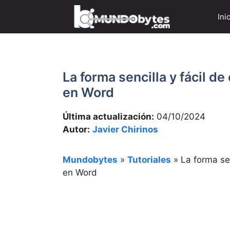
Saltar
Ini
al
contenido
La forma sencilla y fácil d
en Word
Última actualización:
04/10/2024
Autor:
Javier Chirinos
Mundobytes
»
Tutoriales
»
La forma sen
en Word