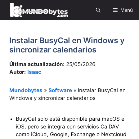
Saltar
Menú
al
contenido
Instalar BusyCal en Windows y
sincronizar calendarios
Última actualización:
25/05/2026
Autor:
Isaac
Mundobytes
»
Software
»
Instalar BusyCal en
Windows y sincronizar calendarios
BusyCal solo está disponible para macOS e
iOS, pero se integra con servicios CalDAV
como iCloud, Google, Exchange o Nextcloud