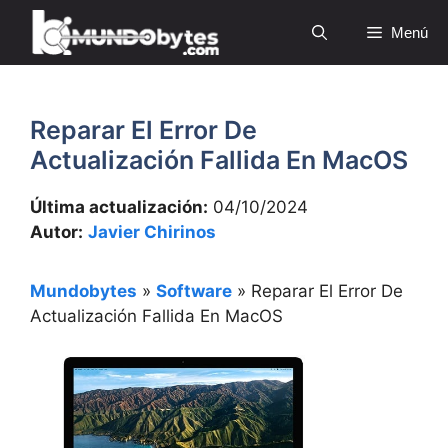
Saltar
Menú
al
contenido
Reparar El Error De
Actualización Fallida En MacOS
Última actualización:
04/10/2024
Autor:
Javier Chirinos
Mundobytes
»
Software
»
Reparar El Error De
Actualización Fallida En MacOS