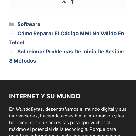
Categorías
Software
Cómo Reparar El Código MMI No Válido En
Telcel
Solucionar Problemas De Inicio De Sesión:
8 Métodos
INTERNET Y SU MUNDO
En
MundoBytes
, desentrañamos el mundo digital y sus
innovaciones, haciendo accesible la información y las
herramientas que necesitas para aprovechar al
máximo el potencial de la tecnología. Porque para
nosotros, internet no es solo una red de conexiones;