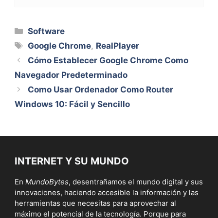
Categorías
Software
Etiquetas
Google Chrome
,
RealPlayer
Cómo Establecer Google Chrome Como
Navegador Predeterminado
Como Usar Ordenador Como Router
Windows 10: Fácil y Sencillo
INTERNET Y SU MUNDO
En
MundoBytes
, desentrañamos el mundo digital y sus
innovaciones, haciendo accesible la información y las
herramientas que necesitas para aprovechar al
máximo el potencial de la tecnología. Porque para