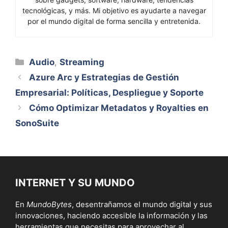
tecnológicas, y más. Mi objetivo es ayudarte a navegar
por el mundo digital de forma sencilla y entretenida.
Categorías
Audio
,
Streaming
Azure Arc y Estrategias de Gestión
Empresarial: Políticas, Despliegue y Soporte
Cómo Optimizar Metadatos y Royalties en
SonoSuite
INTERNET Y SU MUNDO
En
MundoBytes
, desentrañamos el mundo digital y sus
innovaciones, haciendo accesible la información y las
herramientas que necesitas para aprovechar al