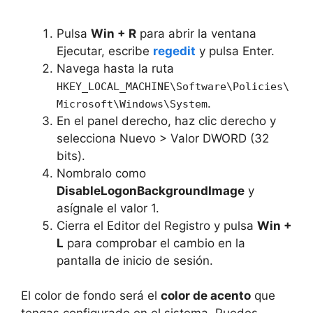
Pulsa
Win + R
para abrir la ventana
Ejecutar, escribe
regedit
y pulsa Enter.
Navega hasta la ruta
HKEY_LOCAL_MACHINE\Software\Policies\
.
Microsoft\Windows\System
En el panel derecho, haz clic derecho y
selecciona Nuevo > Valor DWORD (32
bits).
Nombralo como
DisableLogonBackgroundImage
y
asígnale el valor 1.
Cierra el Editor del Registro y pulsa
Win +
L
para comprobar el cambio en la
pantalla de inicio de sesión.
El color de fondo será el
color de acento
que