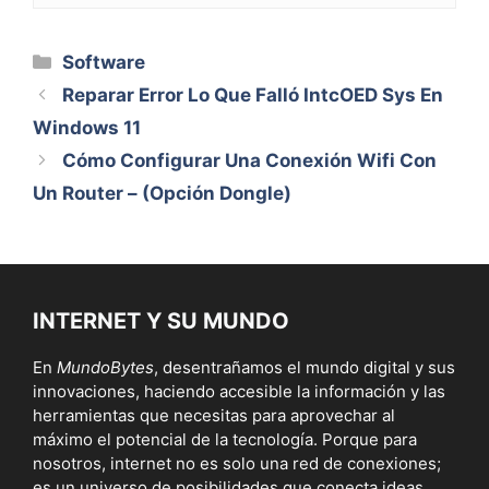
Categorías
Software
Reparar Error Lo Que Falló IntcOED Sys En
Windows 11
Cómo Configurar Una Conexión Wifi Con
Un Router – (Opción Dongle)
INTERNET Y SU MUNDO
En
MundoBytes
, desentrañamos el mundo digital y sus
innovaciones, haciendo accesible la información y las
herramientas que necesitas para aprovechar al
máximo el potencial de la tecnología. Porque para
nosotros, internet no es solo una red de conexiones;
es un universo de posibilidades que conecta ideas,