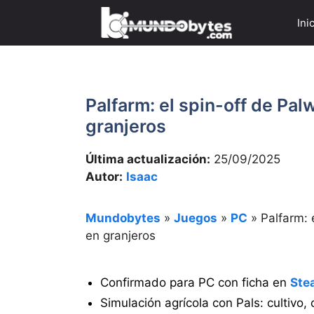
Saltar
Ini
al
contenido
Palfarm: el spin-off de Pal
granjeros
Última actualización:
25/09/2025
Autor:
Isaac
Mundobytes
»
Juegos
»
PC
»
Palfarm: 
en granjeros
Confirmado para PC con ficha en
Ste
Simulación agrícola con Pals: cultivo,