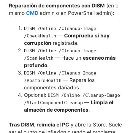
Reparación de componentes con DISM
(en el
mismo
CMD
admin o en PowerShell admin):
DISM /Online /Cleanup-Image
—
Comprueba si hay
/CheckHealth
corrupción
registrada.
DISM /Online /Cleanup-Image
— Hace un
escaneo más
/ScanHealth
profundo
.
DISM /Online /Cleanup-Image
— Repara los
/RestoreHealth
componentes dañados.
Opcional:
DISM /Online /Cleanup-Image
—
Limpia el
/StartComponentCleanup
almacén de componentes
.
Tras DISM, reinicia el PC
y abre la Store. Suele
ser el punto de inflexión cuando el problema