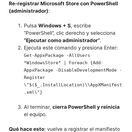
Re-registrar Microsoft Store con PowerShell
(administrador)
:
Pulsa
Windows + S
, escribe
“PowerShell”, clic derecho y selecciona
“Ejecutar como administrador”
.
Ejecuta este comando y presiona Enter:
Get-AppxPackage -AllUsers
*WindowsStore* | Foreach {Add-
AppxPackage -DisableDevelopmentMode -
Register
\"$($_.InstallLocation)\\AppXManifest
.xml\"}
Al terminar,
cierra PowerShell y reinicia
el equipo.
Qué hace esto
: vuelve a registrar el manifiesto