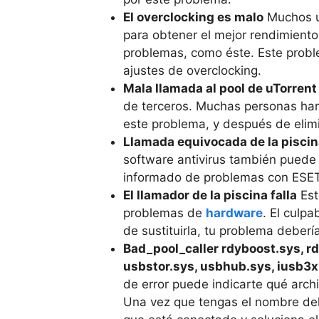
El overclocking es malo
Muchos u
para obtener el mejor rendimiento
problemas, como éste. Este probl
ajustes de overclocking.
Mala llamada al pool de uTorrent
de terceros. Muchas personas ha
este problema, y después de elimi
Llamada equivocada de la piscin
software antivirus también puede 
informado de problemas con ESET
El llamador de la piscina falla
Est
problemas de
hardware
. El culp
de sustituirla, tu problema debería
Bad_pool_caller rdyboost.sys, rd
usbstor.sys, usbhub.sys, iusb3
de error puede indicarte qué archi
Una vez que tengas el nombre del a