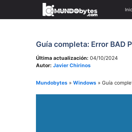
Saltar
Ini
al
contenido
Guía completa: Error BAD
Última actualización:
04/10/2024
Autor:
Javier Chirinos
Mundobytes
»
Windows
»
Guía comple