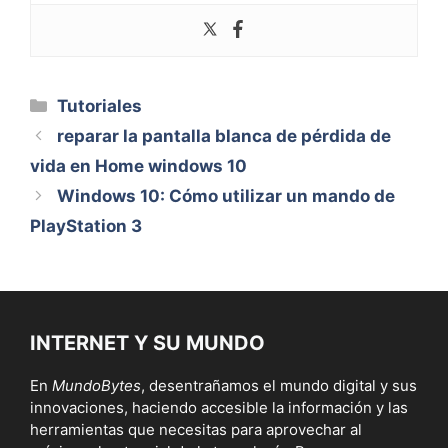
Categorías
Tutoriales
reparar la pantalla blanca de pérdida de
vida en Home windows 10
Windows 10: Cómo utilizar un mando de
PlayStation 3
INTERNET Y SU MUNDO
En
MundoBytes
, desentrañamos el mundo digital y sus
innovaciones, haciendo accesible la información y las
herramientas que necesitas para aprovechar al