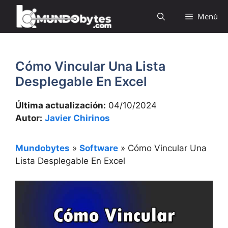
Saltar
Menú
al
contenido
Cómo Vincular Una Lista
Desplegable En Excel
Última actualización:
04/10/2024
Autor:
Javier Chirinos
Mundobytes
»
Software
»
Cómo Vincular Una
Lista Desplegable En Excel