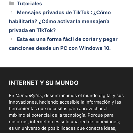
Categorías
Tutoriales
Mensajes privados de TikTok : ¿Cómo
habilitarla? ¿Cómo activar la mensajería
privada en TikTok?
Esta es una forma fácil de cortar y pegar
canciones desde un PC con Windows 10.
INTERNET Y SU MUNDO
En
MundoBytes
, desentrañamos el mundo digital y sus
innovaciones, haciendo accesible la información y las
herramientas que necesitas para aprovechar al
máximo el potencial de la tecnología. Porque para
nosotros, internet no es solo una red de conexiones;
es un universo de posibilidades que conecta ideas,