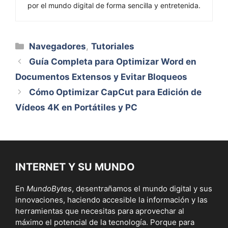
por el mundo digital de forma sencilla y entretenida.
Categorías
Navegadores
,
Tutoriales
Guía Completa para Optimizar Word en
Documentos Extensos y Evitar Bloqueos
Cómo Optimizar CapCut para Edición de
Vídeos 4K en Portátiles y PC
INTERNET Y SU MUNDO
En
MundoBytes
, desentrañamos el mundo digital y sus
innovaciones, haciendo accesible la información y las
herramientas que necesitas para aprovechar al
máximo el potencial de la tecnología. Porque para