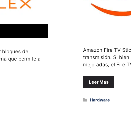
Amazon Fire TV Stic
r bloques de
transmisión. Si bie
ma que permite a
mejoradas, el Fire 
Leer Más
Categorías
Hardware