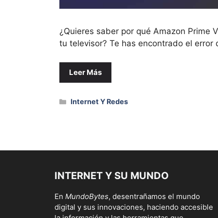
¿Quieres saber por qué Amazon Prime V
tu televisor? Te has encontrado el error
Leer Más
Categorías
Internet Y Redes
INTERNET Y SU MUNDO
En
MundoBytes
, desentrañamos el mundo
digital y sus innovaciones, haciendo accesible
la información y las herramientas que