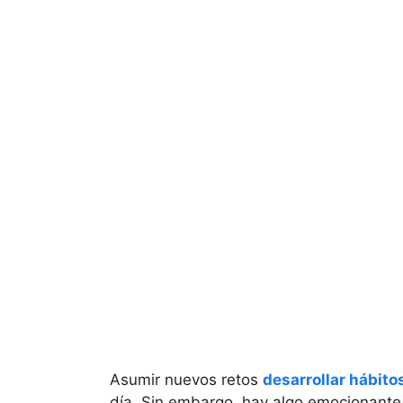
Asumir nuevos retos
desarrollar hábito
día. Sin embargo, hay algo emocionant