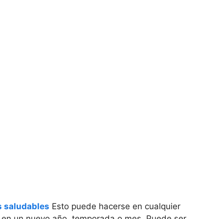
s saludables
Esto puede hacerse en cualquier
e en un nuevo año, temporada o mes. Puede ser