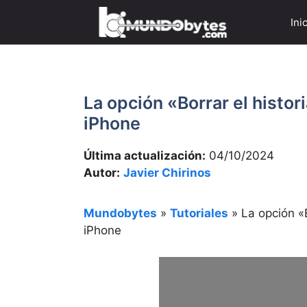
Saltar
Ini
al
contenido
La opción «Borrar el histor
iPhone
Última actualización:
04/10/2024
Autor:
Javier Chirinos
Mundobytes
»
Tutoriales
»
La opción «B
iPhone