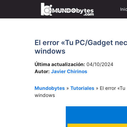
Saltar
Ini
al
contenido
El error «Tu PC/Gadget ne
windows
Última actualización:
04/10/2024
Autor:
Javier Chirinos
Mundobytes
»
Tutoriales
»
El error «T
windows