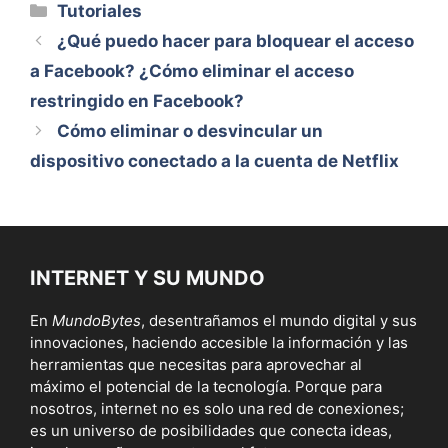
Categorías
Tutoriales
¿Qué puedo hacer para bloquear el acceso
a Facebook? ¿Cómo eliminar el acceso
restringido en Facebook?
Cómo eliminar o desvincular un
dispositivo conectado a la cuenta de Netflix
INTERNET Y SU MUNDO
En
MundoBytes
, desentrañamos el mundo digital y sus
innovaciones, haciendo accesible la información y las
herramientas que necesitas para aprovechar al
máximo el potencial de la tecnología. Porque para
nosotros, internet no es solo una red de conexiones;
es un universo de posibilidades que conecta ideas,