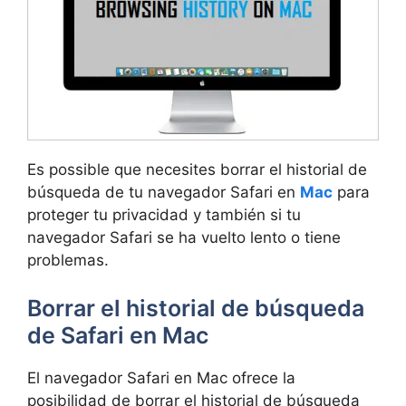
Es possible que necesites borrar el historial de
búsqueda de tu navegador Safari en
Mac
para
proteger tu privacidad y también si tu
navegador Safari se ha vuelto lento o tiene
problemas.
Borrar el historial de búsqueda
de Safari en Mac
El navegador Safari en Mac ofrece la
posibilidad de borrar el historial de búsqueda