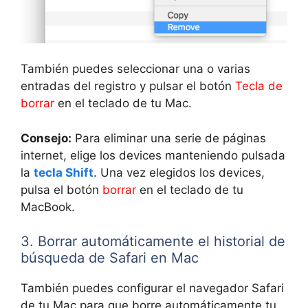
También puedes seleccionar una o varias
entradas del registro y pulsar el botón
Tecla de
borrar
en el teclado de tu Mac.
Consejo:
Para eliminar una serie de páginas
internet, elige los devices manteniendo pulsada
la
tecla Shift
. Una vez elegidos los devices,
pulsa el botón
borrar
en el teclado de tu
MacBook.
3. Borrar automáticamente el historial de
búsqueda de Safari en Mac
También puedes configurar el navegador Safari
de tu Mac para que borre automáticamente tu