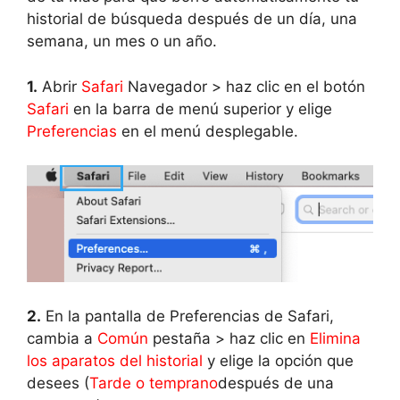
historial de búsqueda después de un día, una
semana, un mes o un año.
1.
Abrir
Safari
Navegador > haz clic en el botón
Safari
en la barra de menú superior y elige
Preferencias
en el menú desplegable.
2.
En la pantalla de Preferencias de Safari,
cambia a
Común
pestaña > haz clic en
Elimina
los aparatos del historial
y elige la opción que
desees (
Tarde o temprano
después de una