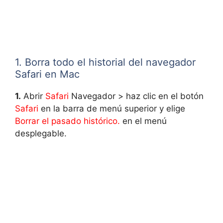
1. Borra todo el historial del navegador
Safari en Mac
1.
Abrir
Safari
Navegador > haz clic en el botón
Safari
en la barra de menú superior y elige
Borrar el pasado histórico.
en el menú
desplegable.