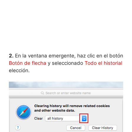
2.
En la ventana emergente, haz clic en el botón
Botón de flecha
y seleccionado
Todo el historial
elección.