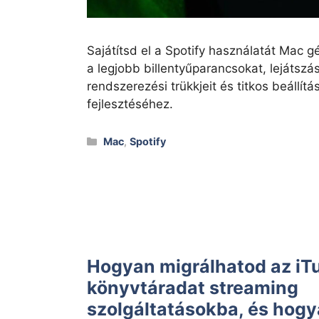
Sajátítsd el a Spotify használatát Mac
a legjobb billentyűparancsokat, lejátszási
rendszerezési trükkjeit és titkos beállít
fejlesztéséhez.
Kategóriák
Mac
,
Spotify
Hogyan migrálhatod az iT
könyvtáradat streaming
szolgáltatásokba, és hogy