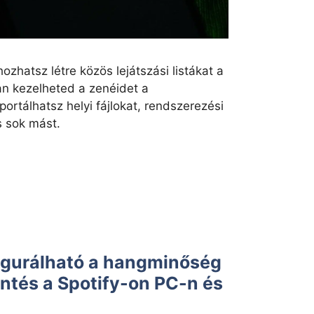
ozhatsz létre közös lejátszási listákat a
an kezelheted a zenéidet a
rtálhatsz helyi fájlokat, rendszerezési
s sok mást.
igurálható a hangminőség
ntés a Spotify-on PC-n és