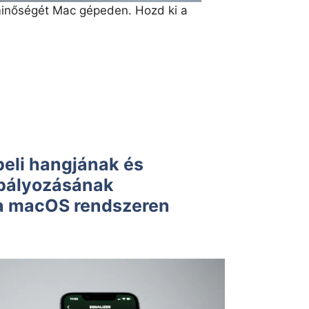
gminőségét Mac gépeden. Hozd ki a
beli hangjának és
bályozásának
a macOS rendszeren