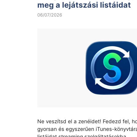
meg a lejátszási listáidat
06/07/2026
Ne veszítsd el a zenéidet! Fedezd fel, h
gyorsan és egyszerűen iTunes-könyvtára
listáidat streaming szolgáltatásokba.