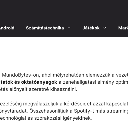
Android
Számítástechnika
Játékok
Mark
t a MundoBytes-on, ahol mélyrehatóan elemezzük a veze
tatók és oktatóanyagok
a zenehallgatási élmény optim
tés előnyeit szeretné kihasználni.
k kezeléséig megválaszoljuk a kérdéseidet azzal kapcso
nyvtáradat. Összehasonlítjuk a Spotify-t más streaming
technológiai és szórakozási igényeidnek.