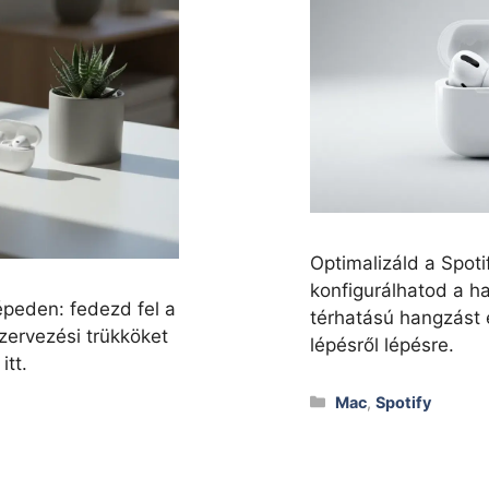
Optimalizáld a Spot
konfigurálhatod a h
épeden: fedezd fel a
térhatású hangzást 
zervezési trükköket
lépésről lépésre.
itt.
Kategóriák
Mac
,
Spotify