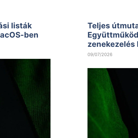
si listák
Teljes útmuta
 macOS-ben
Együttműködő 
zenekezelés
09/07/2026