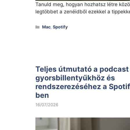
Tanuld meg, hogyan hozhatsz létre közös
legtöbbet a zenéidből ezekkel a tippekke
Kategóriák
Mac
,
Spotify
Teljes útmutató a podcast
gyorsbillentyűkhöz és
rendszerezéséhez a Spot
ben
16/07/2026