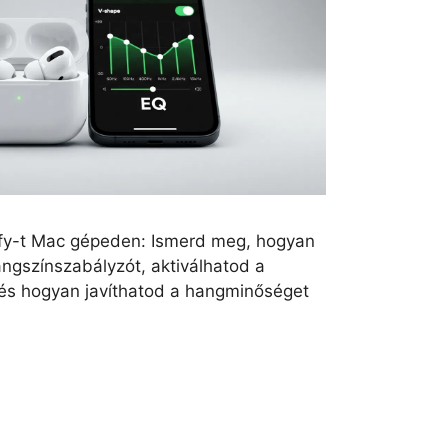
ify-t Mac gépeden: Ismerd meg, hogyan
angszínszabályzót, aktiválhatod a
és hogyan javíthatod a hangminőséget