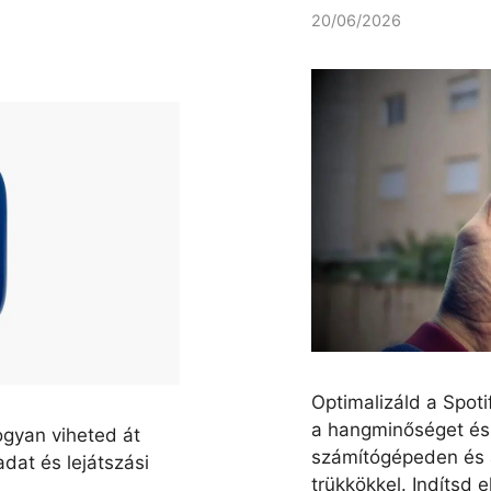
20/06/2026
Optimalizáld a Spot
a hangminőséget és 
ogyan viheted át
számítógépeden és 
dat és lejátszási
trükkökkel. Indítsd e