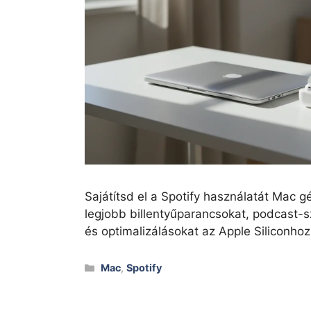
Sajátítsd el a Spotify használatát Mac g
legjobb billentyűparancsokat, podcast-s
és optimalizálásokat az Apple Siliconhoz 
Kategóriák
Mac
,
Spotify