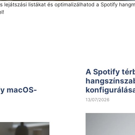
 lejátszási listákat és optimalizálhatod a Spotify han
l!
A Spotify tér
hangszínsza
ify macOS-
konfigurálás
13/07/2026