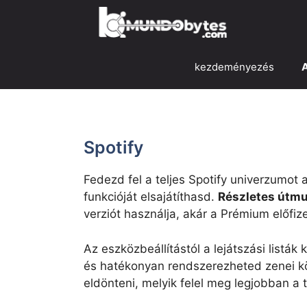
Ugrás
a
tartalomra
kezdeményezés
Spotify
Fedezd fel a teljes Spotify univerzumo
funkcióját elsajátíthasd.
Részletes útmu
verziót használja, akár a Prémium előfize
Az eszközbeállítástól a lejátszási listá
és hatékonyan rendszerezheted zenei kö
eldönteni, melyik felel meg legjobban a 