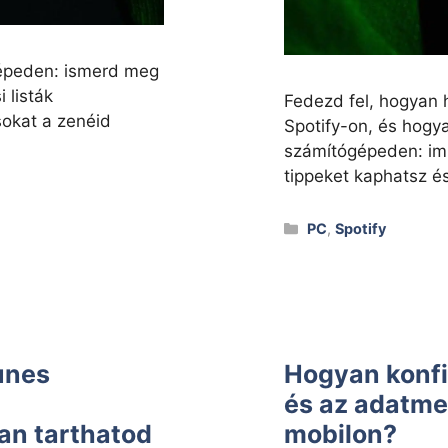
 gépeden: ismerd meg
 listák
Fedezd fel, hogyan h
ásokat a zenéid
Spotify-on, és hogy
számítógépeden: impo
tippeket kaphatsz é
Kategóriák
PC
,
Spotify
unes
Hogyan konf
és az adatme
an tarthatod
mobilon?